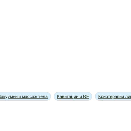
Вакуумный массаж тела
Кавитации и RF
Криотерапии ли