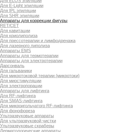
Для ELOS эпиляции
Для E-Light эпиляции
Для IPL эпиляции
Для SHR эпиляции
Аппараты для коррекции фигуры
RET/CET
Для кавитации
Для криолиполиза
Для прессотерапии и лимфодренажа
Для лазерного липолиза
Аппараты EMS
Аппараты для термотерапии
Аппараты для электротерапии
Дарсонваль
Для гальваники
Для микротоковой терапии (микротоки)
Для миостимуляции
Для электропорации
Аппараты для лифтинга
Для RF-лифтинга
Для SMAS-лифтинга
Для микроигольчатого RF-лифтинга
Для фонофореза
Ультразвуковые аппараты
Для ультразвуковой чистки
Ультразвуковые скраберы
Дерматологические аппараты