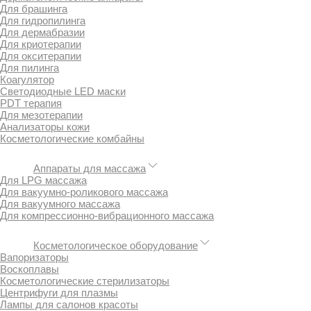
Для брашинга
Для гидропилинга
Для дермабразии
Для криотерапии
Для окситерапии
Для пилинга
Коагулятор
Светодиодные LED маски
PDT терапия
Для мезотерапии
Анализаторы кожи
Косметологические комбайны
Аппараты для массажа
Для LPG массажа
Для вакуумно-роликового массажа
Для вакуумного массажа
Для компрессионно-вибрационного массажа
Косметологическое оборудование
Вапоризаторы
Воскоплавы
Косметологические стерилизаторы
Центрифуги для плазмы
Лампы для салонов красоты